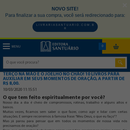
NOVO SITE!
Para finalizar a sua compra, você será redirecionado para:
L I V R A R I A S A N T U A R I O . C O M . B
R
0
MENU
TERÇO NA MÃO E O JOELHO NO CHÃO! 10 LIVROS PARA
AUXILIAR EM SEUS MOMENTOS DE ORAÇÃO, A PARTIR DE
R$ 8,00.
10/03/2020 11:15:51
O que tem feito espiritualmente por você?
Nosso dia a dia é cheio de compromissos, rotinas, trabalho e alguns altos e
baixos.
Muitas vezes, ficamos sem saber o que fazer, como agir e lidar com certas
situações. E sempre recorremos à famosa frase: “Meu Deus, o que eu faço”?
Mas já parou para pensar que em todos os momentos de nossa vida nós
precisamos de oração?