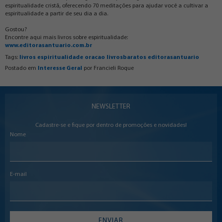
espiritualidade cristã, oferecendo 70 meditações para ajudar você a cultivar a
espiritualidade a partir de seu dia a dia.
Gostou?
Encontre aqui mais livros sobre espiritualidade:
www.editorasantuario.com.br
Tags:
livros
espiritualidade
oracao
livrosbaratos
editorasantuario
Postado em
Interesse Geral
por
Francieli Roque
NEWSLETTER
Cadastre-se e fique por dentro de promoções e novidades!
Nome
E-mail
ENVIAR