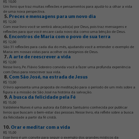
R$ 10,00
Um livro que traz muitas reflexões e pensamentos para ajudá-lo a olhar a vida
de uma nova perspectiva.
5.
Preces e mensagens para um novo dia
R$ 12,00
Com esse livro você se sentirá abraçado(a) por Deus, pois traz mensagens e
reflexões para que você encare cada novo dia como uma bênção de Deus.
6.
Encontros de Maria com o povo de sua terra
R$ 12,00
São 31 reflexões para cada dia do mês, ajudando você a entender o exemplo de
Maria em nossas vidas para acolher os desígnios de Deus.
7.
A arte de reescrever a vida
R$ 12,00
Nesse livro, Pe. Flávio Sobreiro convida você a fazer uma profunda experiência
com Deus para reescrever sua vida.
8.
Com São José, na estrada de Jesus
R$ 13,00
O livro apresenta uma proposta de meditação para o período de um mês sobre a
figura e a missão de São José na história da salvação.
9.
A busca da felicidade pela Fé
R$ 15,00
Valdelene Nunes é uma autora da Editora Santuário conhecida por publicar
livros que buscam o bem-estar das pessoas. Nesse livro, ela reflete sobre a busca
da felicidade a partir da fé cristã.
10.
Orar e meditar com a vida
R$ 15,00
Esse livro é um convite para seguir o exemplo dos grandes místicos da