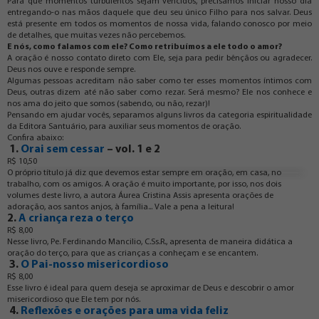
Para que momentos turbulentos sejam vencidos, precisamos iniciar nosso dia
entregando-o nas mãos daquele que deu seu único Filho para nos salvar. Deus
está presente em todos os momentos de nossa vida, falando conosco por meio
de detalhes, que muitas vezes não percebemos.
E nós, como falamos com ele? Como retribuímos a ele todo o amor?
A oração é nosso contato direto com Ele, seja para pedir bênçãos ou agradecer.
Deus nos ouve e responde sempre.
Algumas pessoas acreditam não saber como ter esses momentos íntimos com
Deus, outras dizem até não saber como rezar. Será mesmo? Ele nos conhece e
nos ama do jeito que somos (sabendo, ou não, rezar)!
Pensando em ajudar vocês, separamos alguns livros da categoria espiritualidade
da Editora Santuário, para auxiliar seus momentos de oração.
Confira abaixo:
1.
Orai sem cessar
– vol. 1 e 2
R$ 10,50
O próprio título já diz que devemos estar sempre em oração, em casa, no
trabalho, com os amigos. A oração é muito importante, por isso, nos dois
volumes deste livro, a autora Áurea Cristina Assis apresenta orações de
adoração, aos santos anjos, à família... Vale a pena a leitura!
2.
A criança reza o terço
R$ 8,00
Nesse livro, Pe. Ferdinando Mancilio, C.Ss.R., apresenta de maneira didática a
oração do terço, para que as crianças a conheçam e se encantem.
3.
O Pai-nosso misericordioso
R$ 8,00
Esse livro é ideal para quem deseja se aproximar de Deus e descobrir o amor
misericordioso que Ele tem por nós.
4.
Reflexões e orações para uma vida feliz