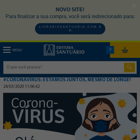
NOVO SITE!
Para finalizar a sua compra, você será redirecionado para:
L I V R A R I A S A N T U A R I O . C O M . B
R
0
MENU
#CORONAVÍRUS: ESTAMOS JUNTOS, MESMO DE LONGE!
24/03/2020 11:06:42