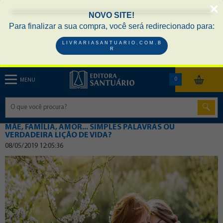
NOVO SITE!
Para finalizar a sua compra, você será redirecionado para:
L I V R A R I A S A N T U A R I O . C O M . B
R
0
MENU
MÃE, FAMÍLIA, AMOR... SIMPLES PALAVRAS OU
VERDADEIRA LIÇÃO DE VIDA?
08/05/2019 12:05:36