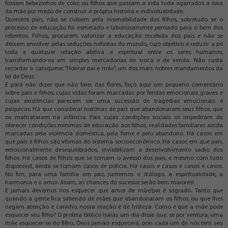
fossem bebezinhos de colo; ou filhos que passam a vida toda agarrados a saia
da mãe por medo de construir a própria história e individualidade.
Queridos pais, não se culpem pela insensibilidade dos filhos, sobretudo se o
processo de educação foi esmerado e laboriosamente pensado para o bem dos
rebentos. Filhos, procurem valorizar a educação recebida dos pais e não se
deixem envolver pelas seduções nefastas do mundo, cujo objetivo é reduzir a pó
toda e qualquer relação afetiva e espiritual entre os seres humanos,
transformando-os em simples mercadorias de troca e de venda. Não custa
recordar a catequese: “Honrar pai e mãe”, um dos mais nobres mandamentos da
lei de Deus.
E para não dizer que não falei das flores, faço aqui um pequeno comentário
sobre pais e filhos, cujas vidas foram marcadas por feridas emocionais graves e
cujas existências parecem ser uma sucessão de tragédias emocionais e
psíquicas. Há que considerar histórias de pais que abandonaram seus filhos, que
os maltrataram na infância. Pais cujas condições sociais os impediram de
oferecer condições mínimas de educação aos filhos, realidades familiares ainda
marcadas pela violência doméstica, pela fome e pelo abandono. Há casos em
que pais e filhos são vítimas do sistema socioeconômico. Há casos em que pais,
emocionalmente desequilibrados, inviabilizam a desenvolvimento sadio dos
filhos. Há casos de filhos que se tornam o avesso dos pais, e mesmo com tudo
disponível, ainda se tornam casos de polícia. Há casos e casos e casos e casos.
No fim, para uma família em paz, juntemos o diálogo, a espiritualidade, a
harmonia e o amor. Assim, as chances do sucesso serão bem maiores!
E jamais devemos nos esquecer que amor de mãe/pai é sagrado. Tanto que
quando a gente fica sabendo de mães que abandonaram os filhos, ou que lhes
negam atenção e carinho, nossa reação é de tristeza. Como é que a mãe pode
esquecer seu filho? O profeta bíblico Isaías um dia disse que, se por ventura, uma
mãe esquecer-se do filho, Deus jamais esquecerá, pois cada um de nós tem seu