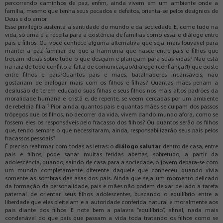
percorrendo caminhos de paz, enfim, ainda vivem em um ambiente onde a
família, mesmo que tenha seus pecados e defeitos, orienta-se pelos desígnios de
Deus e do amor.
Esse privilégio sustenta a santidade do mundo e da sociedade. E, como tudo na
vida, só uma é a receita para a existência de famílias como essa: o diálogo entre
pais e filhos. Ou você conhece alguma alternativa que seja mais louvável para
manter a paz familiar do que a harmonia que nasce entre pais e filhos que
trocam ideias sobre tudo o que desejam e planejam para suas vidas? Não está
na raiz de todo conflito a falta de comunicação/diálogo (confiança?!) que existe
entre filhos e pais?Quantos pais e mães, batalhadores incansáveis, não
gostariam de dialogar mais com os filhos e filhas? Quantas mães penam a
desilusão de terem educado suas filhas e seus filhos nos mais altos padrões da
moralidade humana e cristã e, de repente, se veem cercadas por um ambiente
de rebeldia filial? Pior ainda: quantos pais e quantas mães se culpam dos passos
trôpegos que os filhos, no decorrer da vida, vivem dando mundo afora, como se
fossem eles os responsáveis pelo fracasso dos filhos? Ou quantos serão os filhos
que, tendo sempre o que necessitaram, ainda, responsabilizarão seus pais pelos
fracassos pessoais?
É preciso reafirmar com todas as letras: o
diálogo salutar
dentro de casa, entre
pais e filhos, pode sanar muitas feridas abertas, sobretudo, a partir da
adolescência, quando, saindo de casa para a sociedade, o jovem depara-se com
um mundo completamente diferente daquele que conheceu quando vivia
somente as sombras das asas dos pais. Ainda que seja um momento delicado
da formação da personalidade, pais e mães não podem deixar de lado a tarefa
paternal de orientar seus filhos adolescentes, buscando o equilíbrio entre a
liberdade que eles pleiteiam e a autoridade conferida natural e moralmente aos
pais diante dos filhos. E note bem a palavra “equilíbrio”, afinal, nada mais
condenável do que pais que passam a vida toda tratando os filhos como se