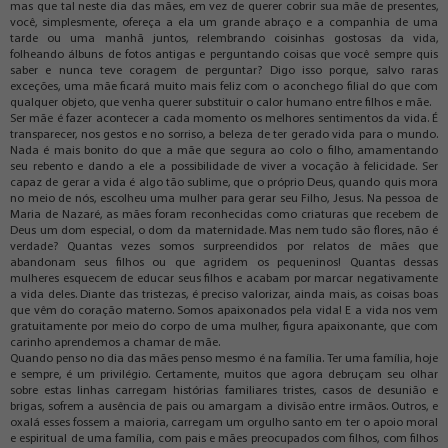
mas que tal neste dia das mães, em vez de querer cobrir sua mãe de presentes,
você, simplesmente, ofereça a ela um grande abraço e a companhia de uma
tarde ou uma manhã juntos, relembrando coisinhas gostosas da vida,
folheando álbuns de fotos antigas e perguntando coisas que você sempre quis
saber e nunca teve coragem de perguntar? Digo isso porque, salvo raras
exceções, uma mãe ficará muito mais feliz com o aconchego filial do que com
qualquer objeto, que venha querer substituir o calor humano entre filhos e mãe.
Ser mãe é fazer acontecer a cada momento os melhores sentimentos da vida. É
transparecer, nos gestos e no sorriso, a beleza de ter gerado vida para o mundo.
Nada é mais bonito do que a mãe que segura ao colo o filho, amamentando
seu rebento e dando a ele a possibilidade de viver a vocação à felicidade. Ser
capaz de gerar a vida é algo tão sublime, que o próprio Deus, quando quis mora
no meio de nós, escolheu uma mulher para gerar seu Filho, Jesus. Na pessoa de
Maria de Nazaré, as mães foram reconhecidas como criaturas que recebem de
Deus um dom especial, o dom da maternidade. Mas nem tudo são flores, não é
verdade? Quantas vezes somos surpreendidos por relatos de mães que
abandonam seus filhos ou que agridem os pequeninos! Quantas dessas
mulheres esquecem de educar seus filhos e acabam por marcar negativamente
a vida deles. Diante das tristezas, é preciso valorizar, ainda mais, as coisas boas
que vêm do coração materno. Somos apaixonados pela vida! E a vida nos vem
gratuitamente por meio do corpo de uma mulher, figura apaixonante, que com
carinho aprendemos a chamar de mãe.
Quando penso no dia das mães penso mesmo é na família. Ter uma família, hoje
e sempre, é um privilégio. Certamente, muitos que agora debruçam seu olhar
sobre estas linhas carregam histórias familiares tristes, casos de desunião e
brigas, sofrem a ausência de pais ou amargam a divisão entre irmãos. Outros, e
oxalá esses fossem a maioria, carregam um orgulho santo em ter o apoio moral
e espiritual de uma família, com pais e mães preocupados com filhos, com filhos