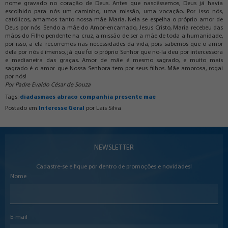
nome gravado no coração de Deus. Antes que nascêssemos, Deus já havia
escolhido para nós um caminho, uma missão, uma vocação. Por isso nós,
católicos, amamos tanto nossa mãe Maria. Nela se espelha o próprio amor de
Deus por nós. Sendo a mãe do Amor-encarnado, Jesus Cristo, Maria recebeu das
mãos do Filho pendente na cruz, a missão de ser a mãe de toda a humanidade,
por isso, a ela recorremos nas necessidades da vida, pois sabemos que o amor
dela por nós é imenso, já que foi o próprio Senhor que no-la deu por intercessora
e medianeira das graças. Amor de mãe é mesmo sagrado, e muito mais
sagrado é o amor que Nossa Senhora tem por seus filhos. Mãe amorosa, rogai
por nós!
Por Padre Evaldo César de Souza
Tags:
diadasmaes
abraco
companhia
presente
mae
Postado em
Interesse Geral
por
Lais Silva
NEWSLETTER
Cadastre-se e fique por dentro de promoções e novidades!
Nome
E-mail