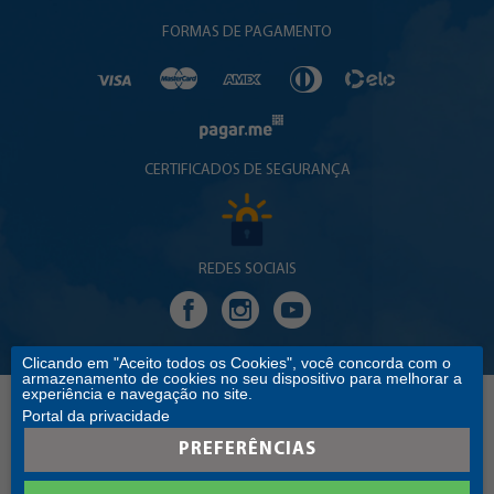
FORMAS DE PAGAMENTO
CERTIFICADOS DE SEGURANÇA
REDES SOCIAIS
Clicando em "Aceito todos os Cookies", você concorda com o
armazenamento de cookies no seu dispositivo para melhorar a
experiência e navegação no site.
Portal da privacidade
Copyright © 2017 EDITORA SANTUÁRIO. TODOS OS DIREITOS RESERVADOS
C.Ss.R EDITORA SANTUÁRIO - CNPJ: 60.601.283/0016-35 ENDEREÇO: RUA PE. CLARO MONTEIRO,
PREFERÊNCIAS
342 - CENTRO - APARECIDA/SP - CEP: 12570-045