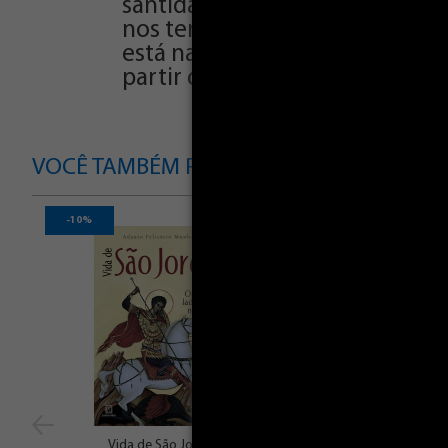
santidade no amor de Deus. Essa
nos ter uma ideia clara de que
está na América Latina. Com uma
partir da biografia minuciosa d
VOCÊ TAMBÉM PODE SE INTERESSAR POR
-10%
Vida de São Jorge
Vida de São Seb