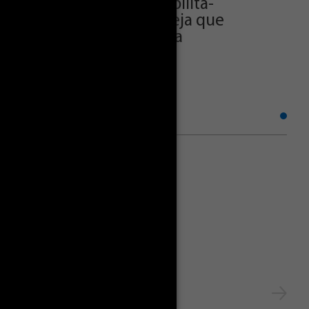
nta Rosa de Lima”, possibilita-
suas contribuições à Igreja que
s dá pistas de santidade a
América Latina.