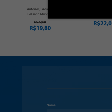
Autor(es): Adauto
Autor(es): Ad
Felisário Munhoz
Felisário Mun
R$22,00
R$22,0
R$19,80
Nome