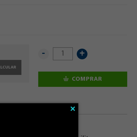
-
+
ALCULAR
COMPRAR
 de Lima nos inspira à