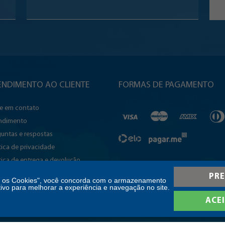
ENDIMENTO AO CLIENTE
FORMAS DE PAGAMENTO
re em contato
ndimento
untas e respostas
tica de privacidade
tica de entrega e devolução
quação a LGPD
PRE
s os Cookies", você concorda com o armazenamento
sibilidade
tivo para melhorar a experiência e navegação no site.
tório de Transparência e Igualdade
ACE
rial de Mulheres e Homens