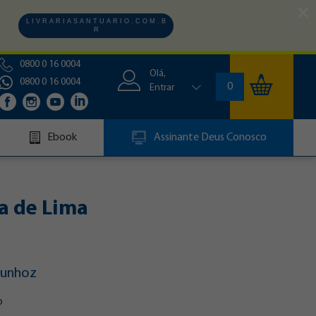
L I V R A R I A S A N T U A R I O . C O M . B
R
0800 0 16 0004
Olá,
0800 0 16 0004
0
Entrar
Ebook
Assinante Deus Conosco
a de Lima
Munhoz
o