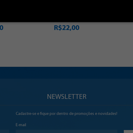
auto
Autor(es): Adauto
hoz
Felisário Munhoz
0
R$22,00
NEWSLETTER
Cadastre-se e fique por dentro de promoções e novidades!
E-mail