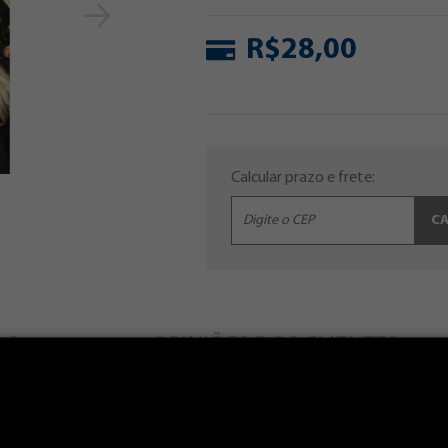
R$28,00
Calcular prazo e frete:
C
AS
OPINIÕES DOS CLIENTES
amiga dos pobres e abandonados, Santa Rosa