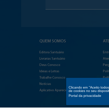
QUEM SOMOS
AT
Editora Santuário
Ent
Livrarias Santuário
Ate
Deus Conosco
Perg
Ideias e Letras
Polí
Trabalhe Conosco
Polí
Notícias
Ade
Clicando em "Aceito todo
Aplicativo Aparecida
Aces
de cookies no seu disposi
Portal da privacidade
Rela
Sala