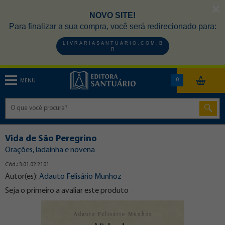
NOVO SITE!
Para finalizar a sua compra, você será redirecionado para:
L I V R A R I A S A N T U A R I O . C O M . B
R
0
MENU
Vida de São Peregrino
Orações, ladainha e novena
Cód.: 3.01.02.2101
Autor(es):
Adauto Felisário Munhoz
Seja o primeiro a avaliar este produto