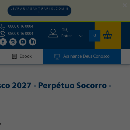
L I V R A R I A S A N T U A R I O . C O M . B
R
0800 0 16 0004
Olá,
0800 0 16 0004
0
Entrar
Ebook
Assinante Deus Conosco
co 2027 - Perpétuo Socorro -
o