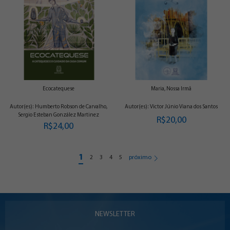
Ecocatequese
Maria, Nossa Irmã
Autor(es): Humberto Robson de Carvalho,
Autor(es): Victor Júnio Viana dos Santos
Sergio Esteban González Martinez
R$20,00
R$24,00
1
2
3
4
5
próximo
NEWSLETTER