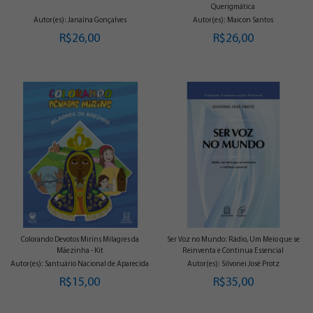
Querigmática
Autor(es): Janaína Gonçalves
Autor(es): Maicon Santos
R$26,00
R$26,00
Colorando Devotos Mirins Milagres da
Ser Voz no Mundo: Rádio, Um Meio que se
Mãezinha - Kit
Reinventa e Continua Essencial
Autor(es): Santuário Nacional de Aparecida
Autor(es): Silvonei José Protz
R$15,00
R$35,00