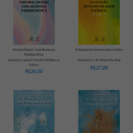
Pastoral Digital: Uma Mudança
A Vocação do Comunicador Católico
Paradigmática
Autor(es): Joana T. Puntel FSP, Marcus
Autor(es): Ir. M. Nilza P. da Silva
Tullius.
R$27,00
R$26,00