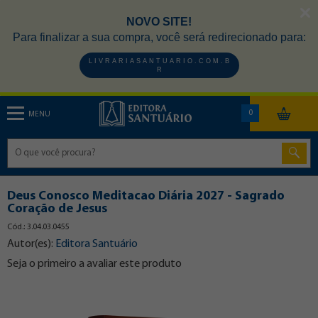
NOVO SITE!
Para finalizar a sua compra, você será redirecionado para:
L I V R A R I A S A N T U A R I O . C O M . B
R
0
MENU
Deus Conosco Meditacao Diária 2027 - Sagrado
Coração de Jesus
Cód.: 3.04.03.0455
Autor(es):
Editora Santuário
Seja o primeiro a avaliar este produto