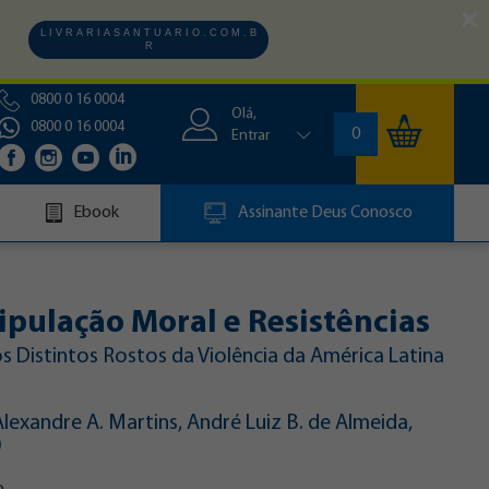
L I V R A R I A S A N T U A R I O . C O M . B
R
0800 0 16 0004
Olá,
0800 0 16 0004
0
Entrar
Ebook
Assinante Deus Conosco
pulação Moral e Resistências
s Distintos Rostos da Violência da América Latina
lexandre A. Martins, André Luiz B. de Almeida,
)