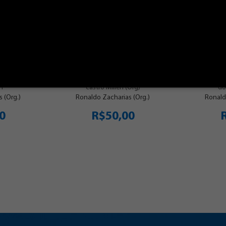
smo,
Ética teológica e direitos
Étic
eológica
humanos
Inês de
Autor(es): Maria Inês de
Autor
en
castro Millen (Org)
do
 (Org.)
Ronaldo Zacharias (Org.)
Ronald
0
R$50,00