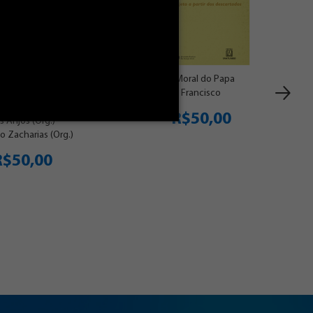
a entre poder e
A Moral do Papa
autoridade
Francisco
(es): Márcio Fabri
R$50,00
s Anjos (Org.)
o Zacharias (Org.)
R$50,00