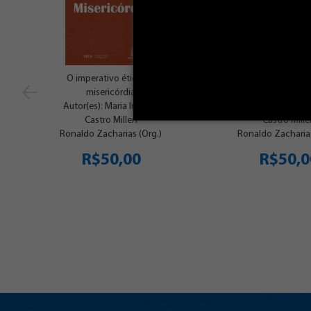
O imperativo ético da
Fundamentali
misericórdia
desafios a ética t
Autor(es): Maria Inês de
Autor(es): Maria 
Castro Millen
Castro Mill
Ronaldo Zacharias (Org.)
Ronaldo Zacharias
R$50,00
R$50,0