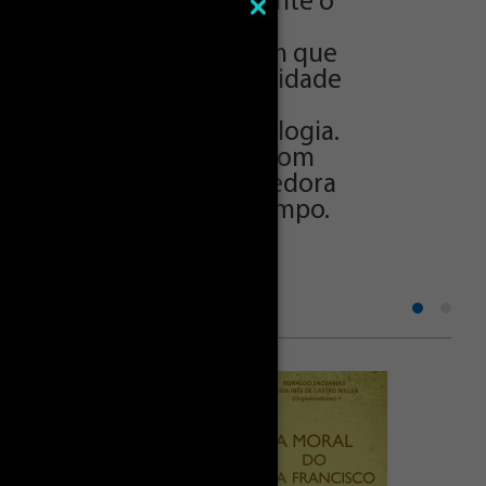
ntadas por teólogos durante o
ileira de Teologia Moral
ontexto de polarização em que
rcados por uma singularidade
nazistas, veem-se como
o se adequam a sua ideologia.
minho possível de agir com
lar e atento à carne sofredora
ncia presente em nosso tempo.