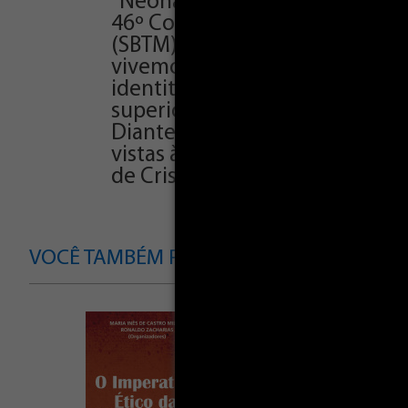
“Neonazismo, manipulação moral
46º Congresso Brasileiro de Te
(SBTM). Os diversos artigos a
vivemos no mundo atual, dian
identitária, real ou artificial
superiores e com a missão de 
Diante desse contexto, o cong
vistas à justiça, com base no e
de Cristo, presente no rosto d
VOCÊ TAMBÉM PODE SE INTERESSAR POR