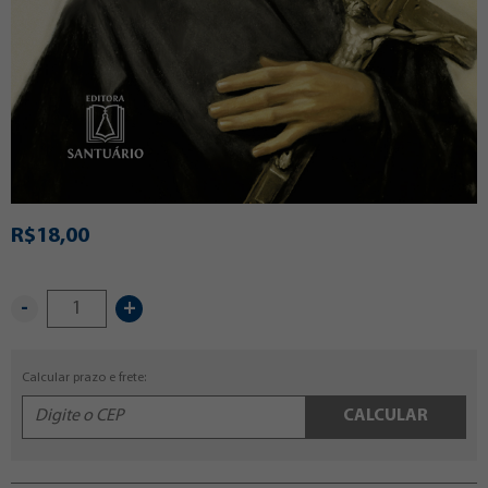
R$18,00
-
+
Calcular prazo e frete:
CALCULAR