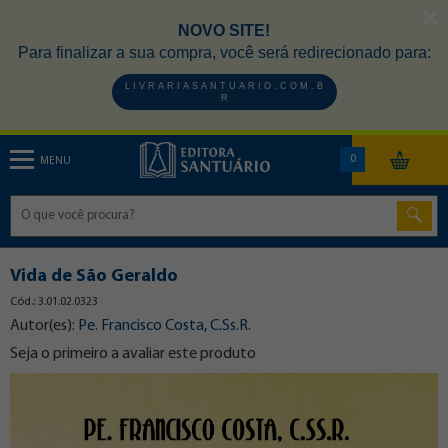
NOVO SITE!
Para finalizar a sua compra, você será redirecionado para:
L I V R A R I A S A N T U A R I O . C O M . B
R
0
MENU
Vida de São Geraldo
Cód.: 3.01.02.0323
Autor(es):
Pe. Francisco Costa, C.Ss.R.
Seja o primeiro a avaliar este produto