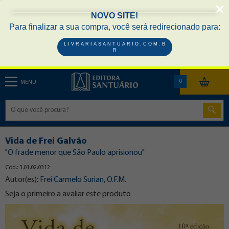
NOVO SITE!
Para finalizar a sua compra, você será redirecionado para:
L I V R A R I A S A N T U A R I O . C O M . B
R
0
MENU
Vida de Frei Galvão
"O frade menor que São Paulo aprisionou"
Cód.: 3.01.02.0312
Autor(es):
Frei Carmelo Surian, O.F.M.
Seja o primeiro a avaliar este produto