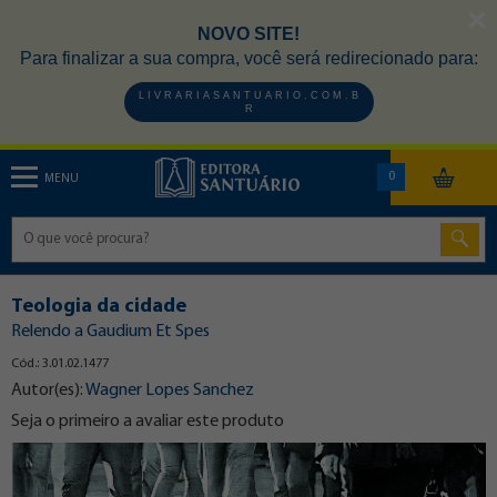
NOVO SITE!
Para finalizar a sua compra, você será redirecionado para:
L I V R A R I A S A N T U A R I O . C O M . B
R
0
MENU
Teologia da cidade
Relendo a Gaudium Et Spes
Cód.: 3.01.02.1477
Autor(es):
Wagner Lopes Sanchez
Seja o primeiro a avaliar este produto