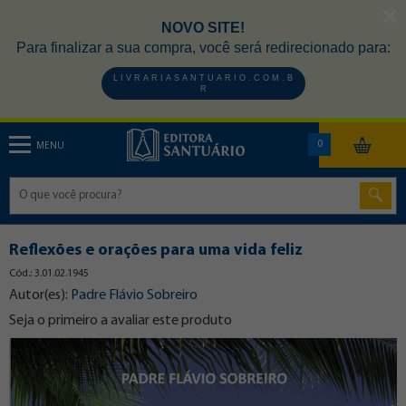
NOVO SITE!
Para finalizar a sua compra, você será redirecionado para:
L I V R A R I A S A N T U A R I O . C O M . B
R
0
MENU
Reflexões e orações para uma vida feliz
Cód.: 3.01.02.1945
Autor(es):
Padre Flávio Sobreiro
Seja o primeiro a avaliar este produto