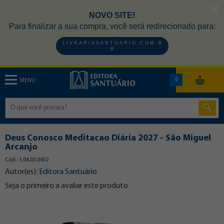
NOVO SITE!
Para finalizar a sua compra, você será redirecionado para:
L I V R A R I A S A N T U A R I O . C O M . B
R
0
MENU
Deus Conosco Meditacao Diária 2027 - São Miguel
Arcanjo
Cód.: 3.04.03.0452
Autor(es):
Editora Santuário
Seja o primeiro a avaliar este produto