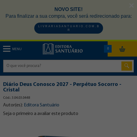
NOVO SITE!
Para finalizar a sua compra, você será redirecionado para:
L I V R A R I A S A N T U A R I O . C O M . B
R
0
MENU
Diário Deus Conosco 2027 - Perpétuo Socorro -
Cristal
Cód.: 3.04.03.0448
Autor(es):
Editora Santuário
Seja o primeiro a avaliar este produto