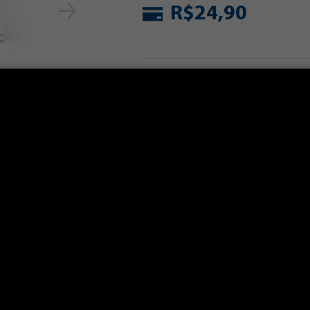
R$24,90
Calcular prazo e frete:
C
AS
OPINIÕES DOS CLIENTES
tuário Nacional