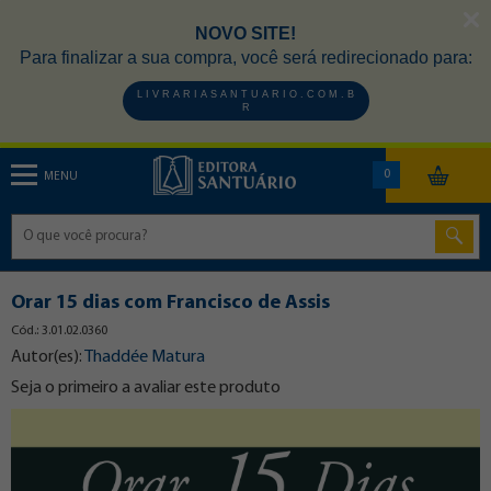
NOVO SITE!
Para finalizar a sua compra, você será redirecionado para:
L I V R A R I A S A N T U A R I O . C O M . B
R
0
MENU
Orar 15 dias com Francisco de Assis
Cód.: 3.01.02.0360
Autor(es):
Thaddée Matura
Seja o primeiro a avaliar este produto