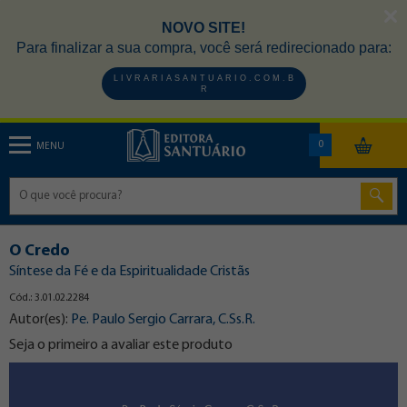
NOVO SITE!
Para finalizar a sua compra, você será redirecionado para:
L I V R A R I A S A N T U A R I O . C O M . B
R
0
MENU
O Credo
Síntese da Fé e da Espiritualidade Cristãs
Cód.: 3.01.02.2284
Autor(es):
Pe. Paulo Sergio Carrara, C.Ss.R.
Seja o primeiro a avaliar este produto