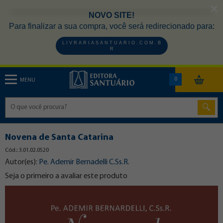
NOVO SITE!
Para finalizar a sua compra, você será redirecionado para:
L I V R A R I A S A N T U A R I O . C O M . B
R
0
MENU
Novena de Santa Catarina
Cód.: 3.01.02.0520
Autor(es):
Pe. Ademir Bernadelli C.Ss.R.
Seja o primeiro a avaliar este produto