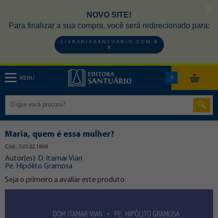
NOVO SITE!
Para finalizar a sua compra, você será redirecionado para:
L I V R A R I A S A N T U A R I O . C O M . B
R
0
MENU
Maria, quem é essa mulher?
Cód.: 3.01.02.1868
Autor(es):
D. Itamar Vian
Pe. Hipólito Gramosa
Seja o primeiro a avaliar este produto