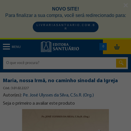
NOVO SITE!
Para finalizar a sua compra, você será redirecionado para:
L I V R A R I A S A N T U A R I O . C O M . B
R
0
MENU
Maria, nossa Irmã, no caminho sinodal da Igreja
Cód.: 3.01.02.2227
Autor(es):
Pe. José Ulysses da Silva, C.Ss.R. (Org.)
Seja o primeiro a avaliar este produto