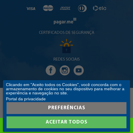
CERTIFICADOS DE SEGURANÇA
REDES SOCIAIS
Clicando em "Aceito todos os Cookies", você concorda com o
armazenamento de cookies no seu dispositivo para melhorar a
experiência e navegação no site.
Portal da privacidade
Copyright © 2017 EDITORA SANTUÁRIO. TODOS OS DIREITOS RESERVADOS
C.Ss.R EDITORA SANTUÁRIO - CNPJ: 60.601.283/0016-35 ENDEREÇO: RUA PE. CLARO MONTEIRO,
PREFERÊNCIAS
342 - CENTRO - APARECIDA/SP - CEP: 12570-045
ACEITAR TODOS
COMPRAR