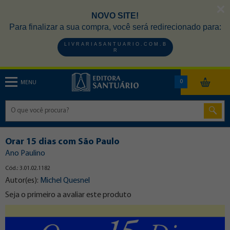
NOVO SITE!
Para finalizar a sua compra, você será redirecionado para:
L I V R A R I A S A N T U A R I O . C O M . B
R
0
MENU
Orar 15 dias com São Paulo
Ano Paulino
Cód.: 3.01.02.1182
Autor(es):
Michel Quesnel
Seja o primeiro a avaliar este produto