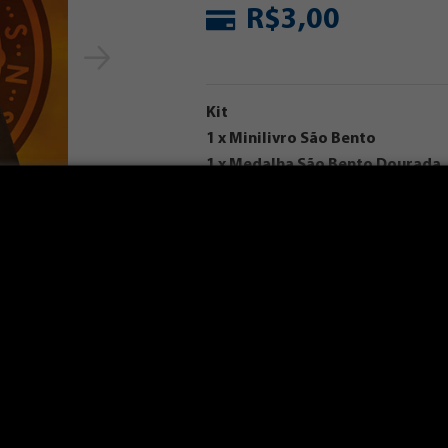
R$3,00
Kit
1 x Minilivro São Bento
1 x Medalha São Bento Dourada
Calcular prazo e frete:
C
AS
OPINIÕES DOS CLIENTES