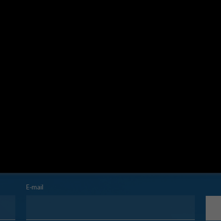
a-nos a estar na companhia deste santo pe
ão e nos guie na busca da santidade. Acomp
NEWSLETTER
Cadastre-se e fique por dentro de promoções e novidades!
E-mail