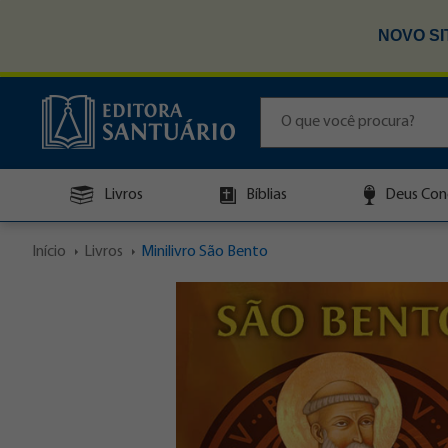
NOVO SI
Livros
Bíblias
Deus Con
Início
Livros
Minilivro São Bento