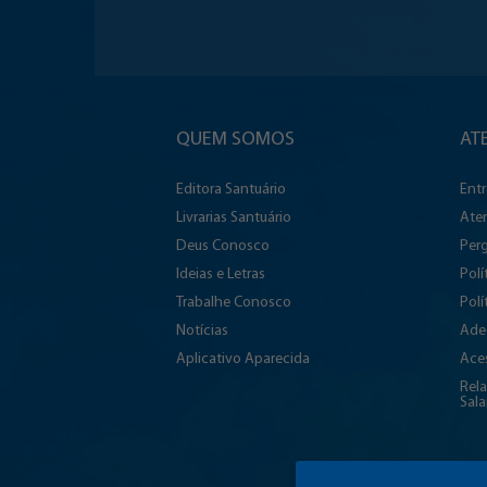
QUEM SOMOS
AT
Editora Santuário
Ent
Livrarias Santuário
Ate
Deus Conosco
Perg
Ideias e Letras
Polí
Trabalhe Conosco
Polí
Notícias
Ade
Aplicativo Aparecida
Aces
Rela
Sala