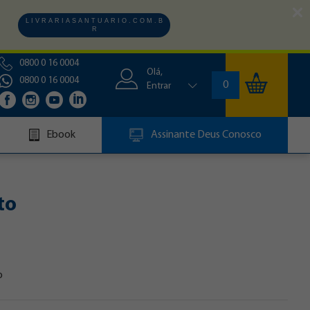
L I V R A R I A S A N T U A R I O . C O M . B
R
0800 0 16 0004
Olá,
0800 0 16 0004
0
Entrar
Ebook
Assinante Deus Conosco
to
o