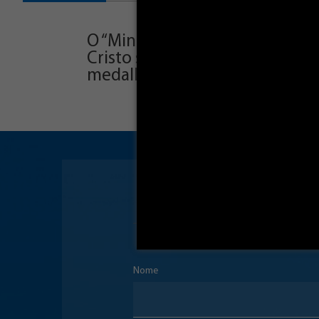
O “Minilivro São Bento” convid
Cristo seja nossa luz e proteç
medalha de São Bento.
Nome