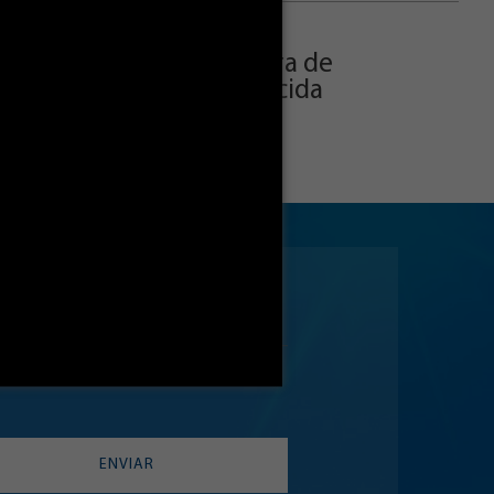
dindo que a cruz salvadora de
anha o minilivro a conhecida
ENVIAR