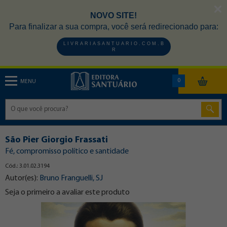
NOVO SITE!
Para finalizar a sua compra, você será redirecionado para:
L I V R A R I A S A N T U A R I O . C O M . B
R
0
MENU
São Pier Giorgio Frassati
Fé, compromisso político e santidade
Cód.: 3.01.02.3194
Autor(es):
Bruno Franguelli, SJ
Seja o primeiro a avaliar este produto