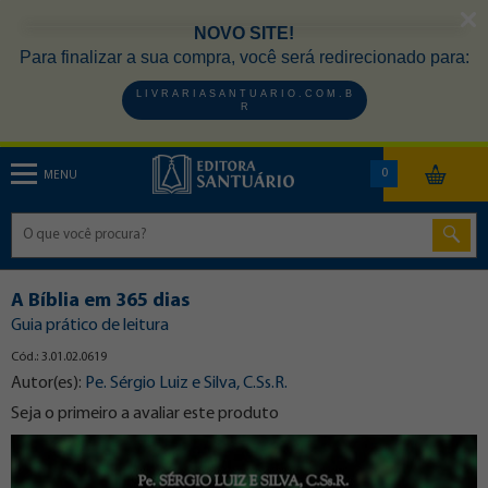
NOVO SITE!
Para finalizar a sua compra, você será redirecionado para:
L I V R A R I A S A N T U A R I O . C O M . B
R
0
MENU
A Bíblia em 365 dias
Guia prático de leitura
Cód.: 3.01.02.0619
Autor(es):
Pe. Sérgio Luiz e Silva, C.Ss.R.
Seja o primeiro a avaliar este produto