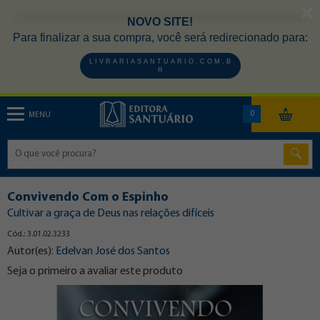
NOVO SITE!
Para finalizar a sua compra, você será redirecionado para:
L I V R A R I A S A N T U A R I O . C O M . B
R
0
MENU
Convivendo Com o Espinho
Cultivar a graça de Deus nas relações difíceis
Cód.: 3.01.02.3233
Autor(es):
Edelvan José dos Santos
Seja o primeiro a avaliar este produto