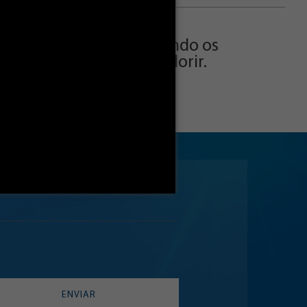
linho e sua turma, contando os
gre em desenhos para colorir.
ENVIAR