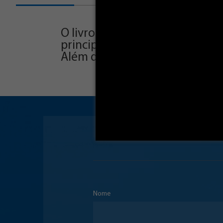
O livro “Colorando Devotos Mir
principais milagres de Nossa S
Além disso traz diversos pass
Nome