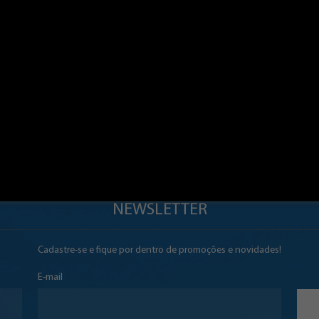
ins Milagres da Mãezinha” apresenta o Tijo
enhora Aparecida, de forma divertida e ale
atempos.
NEWSLETTER
Cadastre-se e fique por dentro de promoções e novidades!
E-mail