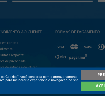
ENDIMENTO AO CLIENTE
FORMAS DE PAGAMENTO
re em contato
ndimento
untas e respostas
tica de privacidade
tica de entrega e devolução
quação a LGPD
PRE
s os Cookies", você concorda com o armazenamento
sibilidade
tivo para melhorar a experiência e navegação no site.
tório de Transparência e Igualdade
ACE
rial de Mulheres e Homens