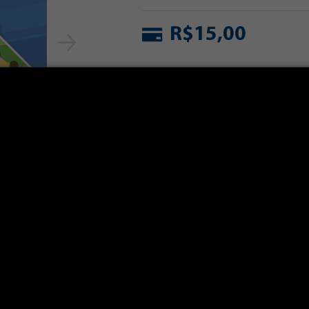
R$15,00
Calcular prazo e frete:
C
AS
OPINIÕES DOS CLIENTES