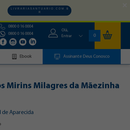
L I V R A R I A S A N T U A R I O . C O M . B
R
0800 0 16 0004
Olá,
0800 0 16 0004
0
Entrar
Ebook
Assinante Deus Conosco
s Mirins Milagres da Mãezinha
l de Aparecida
o