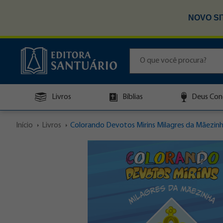
NOVO SI
Livros
Bíblias
Deus Con
Início
Livros
Colorando Devotos Mirins Milagres da Mãezinha