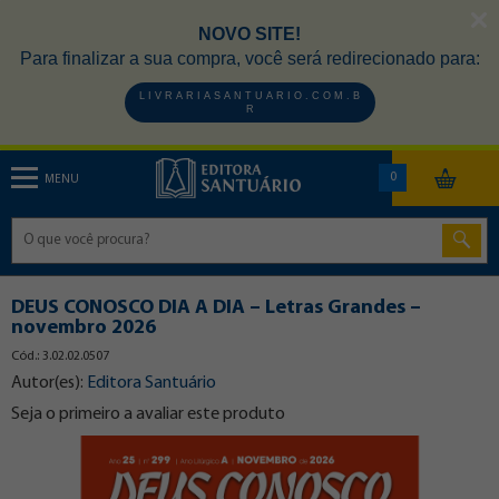
NOVO SITE!
Para finalizar a sua compra, você será redirecionado para:
L I V R A R I A S A N T U A R I O . C O M . B
R
0
MENU
DEUS CONOSCO DIA A DIA – Letras Grandes –
novembro 2026
Cód.: 3.02.02.0507
Autor(es):
Editora Santuário
Seja o primeiro a avaliar este produto