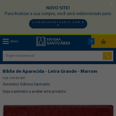
NOVO SITE!
Para finalizar a sua compra, você será redirecionado para:
L I V R A R I A S A N T U A R I O . C O M . B
R
0
MENU
Bíblia de Aparecida - Letra Grande - Marrom
Cód.: 3.01.02.1697
Autor(es):
Editora Santuário
Seja o primeiro a avaliar este produto