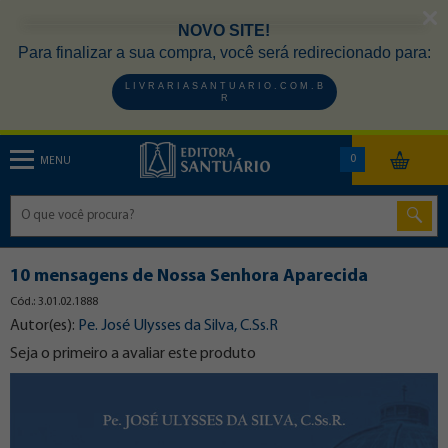
NOVO SITE!
Para finalizar a sua compra, você será redirecionado para:
L I V R A R I A S A N T U A R I O . C O M . B
R
0
MENU
10 mensagens de Nossa Senhora Aparecida
Cód.: 3.01.02.1888
Autor(es):
Pe. José Ulysses da Silva, C.Ss.R
Seja o primeiro a avaliar este produto