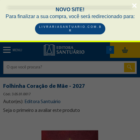
NOVO SITE!
Para finalizar a sua compra, você será redirecionado para:
L I V R A R I A S A N T U A R I O . C O M . B
R
0
MENU
Folhinha Coração de Mãe - 2027
Cód.: 3.05.01.0017
Autor(es):
Editora Santuário
Seja o primeiro a avaliar este produto