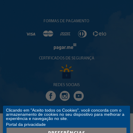
FORMAS DE PAGAMENTO
CERTIFICADOS DE SEGURANÇA
REDES SOCIAIS
Clicando em "Aceito todos os Cookies", você concorda com o
armazenamento de cookies no seu dispositivo para melhorar a
experiência e navegação no site.
Portal da privacidade
Copyright © 2017 EDITORA SANTUÁRIO. TODOS OS DIREITOS RESERVADOS
C.Ss.R EDITORA SANTUÁRIO - CNPJ: 60.601.283/0016-35 ENDEREÇO: RUA PE. CLARO MONTEIRO,